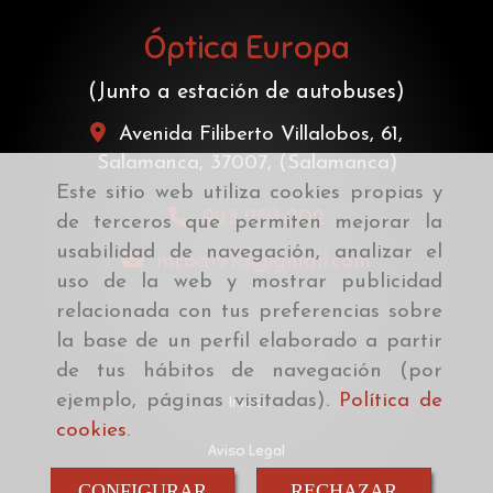
Óptica Europa
(Junto a estación de autobuses)
Avenida Filiberto Villalobos, 61,
Salamanca
,
37007
,
(Salamanca)
Este sitio web utiliza cookies propias y
923 259 202
de terceros que permiten mejorar la
usabilidad de navegación, analizar el
mfba1973
gmail.com
uso de la web y mostrar publicidad
relacionada con tus preferencias sobre
la base de un perfil elaborado a partir
de tus hábitos de navegación (por
ejemplo, páginas visitadas).
Política de
Inicio
cookies
.
Aviso Legal
CONFIGURAR
RECHAZAR