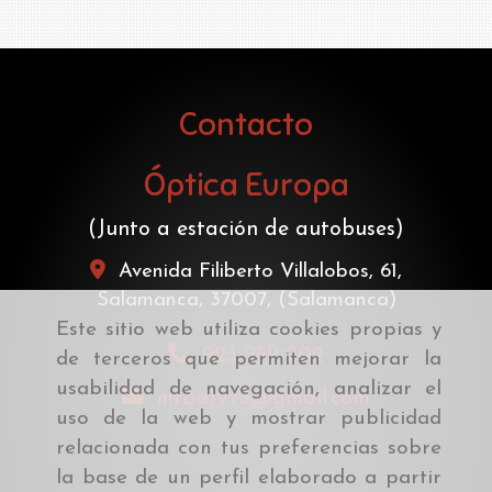
Contacto
Óptica Europa
(Junto a estación de autobuses)
Avenida Filiberto Villalobos, 61,
Salamanca
,
37007
,
(Salamanca)
Este sitio web utiliza cookies propias y
923 259 202
de terceros que permiten mejorar la
usabilidad de navegación, analizar el
mfba1973
gmail.com
uso de la web y mostrar publicidad
relacionada con tus preferencias sobre
la base de un perfil elaborado a partir